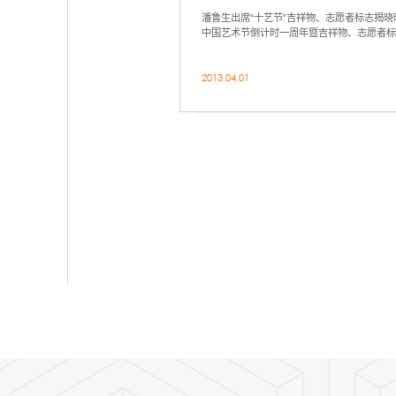
潘鲁生出席“十艺节”吉祥物、志愿者标志揭晓
中国艺术节倒计时一周年暨吉祥物、志愿者
2013.04.01
上页