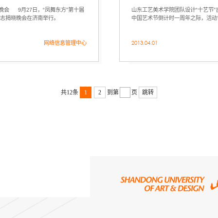
晚会 9月27日，“凤舞东方”第十届
山东工艺美术学院团队设计“十艺节”
标志揭晓晚会在济南举行。
中国艺术节倒计时一周年之际，活动
目均由山东工艺美术学院设计团队担纲
网络信息管理中心
2013.04.01
共12条
1
2
到第
页
跳转