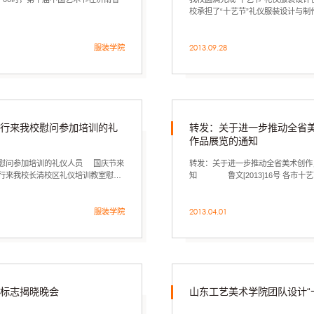
校承担了“十艺节”礼仪服装设计与
服装学院
2013.09.28
一行来我校慰问参加培训的礼
转发：关于进一步推动全省
作品展览的通知
校慰问参加培训的礼仪人员 国庆节来
转发：关于进一步推动全省美术创作
一行来我校长清校区礼仪培训教室慰问
知 鲁文[2013]16号 各市十
协，各级画院、美术馆，各大专院校（
服装学院
2013.04.01
者标志揭晓晚会
山东工艺美术学院团队设计“