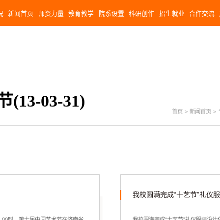
况
新闻首页
师资力量
教育教学
院系设置
科研创作
招生就业
合作交流
3-03-31)
首页
>
新闻首页
>
作
我校圆满完成“十艺节”礼仪
0：00时，第十届中国艺术节在济南省
我校圆满完成“十艺节”礼仪服装设计