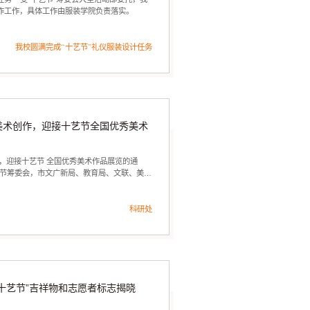
制作工作，具体工作由服装学院负责落实。
我校圆满完成“十艺节”礼仪服装设计任务
美术创作，迎接十艺节全国优秀美术
，迎接十艺节 全国优秀美术作品展览的通
艺节筹委会，市文广新局、教育局、文联、美
美术学院、系），各大企业：...
科研处
十艺节”吉祥物和志愿者标志揭晓