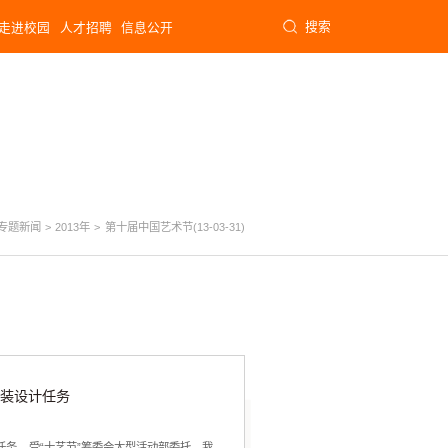
搜索
走进校园
人才招聘
信息公开
专题新闻
>
2013年
>
第十届中国艺术节(13-03-31)
服装设计任务
任务 受“十艺节”筹委会大型活动部委托，我