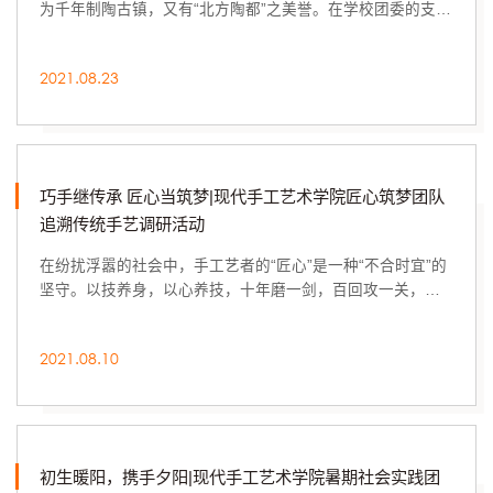
为千年制陶古镇，又有“北方陶都”之美誉。在学校团委的支持
下，现代手工艺术学院“宝藏守护者”...
2021.08.23
巧手继传承 匠心当筑梦|现代手工艺术学院匠心筑梦团队
追溯传统手艺调研活动
在纷扰浮嚣的社会中，手工艺者的“匠心”是一种“不合时宜”的
坚守。以技养身，以心养技，十年磨一剑，百回攻一关，他
们在慢行中以热爱对抗寂寞，雕琢岁月的...
2021.08.10
初生暖阳，携手夕阳|现代手工艺术学院暑期社会实践团