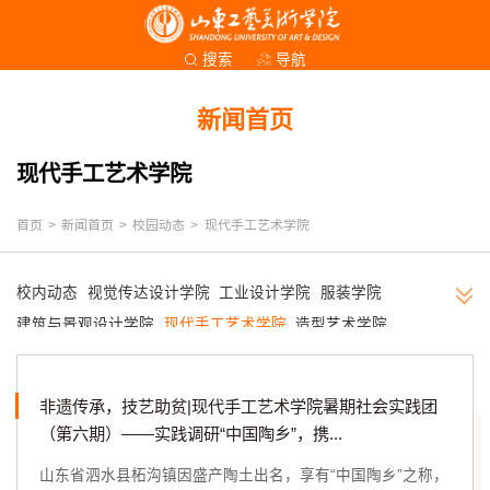
导航
搜索
新闻首页
现代手工艺术学院
首页
>
新闻首页
>
校园动态
>
现代手工艺术学院
校内动态
视觉传达设计学院
工业设计学院
服装学院
建筑与景观设计学院
现代手工艺术学院
造型艺术学院
数字艺术与传媒学院
人文艺术学院
公共课教学部
继续教育学院
应用设计学院
艺术与设计实践教学中心
非遗传承，技艺助贫|现代手工艺术学院暑期社会实践团
马克思主义学院
创新创业学院
基础教学部
团委
图书馆
（第六期）——实践调研“中国陶乡”，携...
附中
其他
山东省泗水县柘沟镇因盛产陶土出名，享有“中国陶乡”之称，