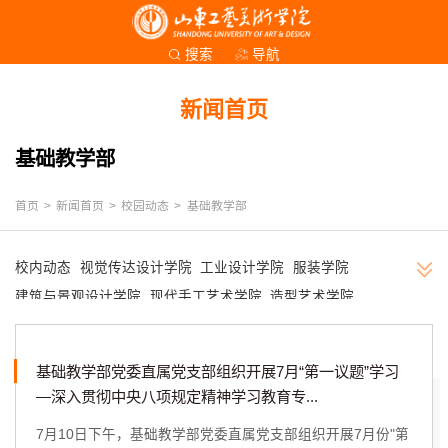
导航
搜索
新闻首页
基础教学部
首页
>
新闻首页
>
校园动态
>
基础教学部
校内动态
视觉传达设计学院
工业设计学院
服装学院
建筑与景观设计学院
现代手工艺术学院
造型艺术学院
数字艺术与传媒学院
人文艺术学院
公共课教学部
继续教育学院
应用设计学院
艺术与设计实践教学中心
基础教学部党委直属党支部组织开展7月“第一议题”学习
马克思主义学院
创新创业学院
基础教学部
团委
图书馆
—深入贯彻中央八项规定精神学习教育专...
附中
其他
7月10日下午，基础教学部党委直属党支部组织开展7月份"第