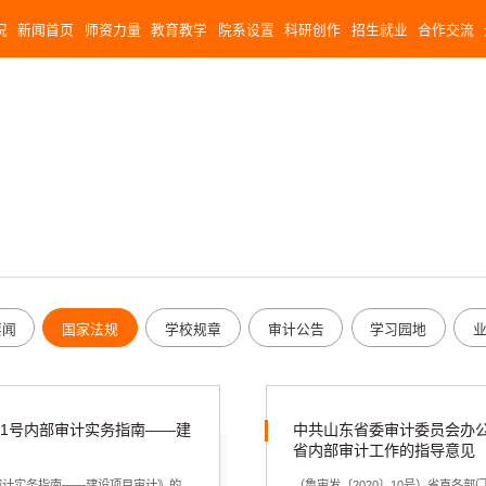
况
新闻首页
师资力量
教育教学
院系设置
科研创作
招生就业
合作交流
要闻
国家法规
学校规章
审计公告
学习园地
01号内部审计实务指南——建
中共山东省委审计委员会办
省内部审计工作的指导意见
审计实务指南——建设项目审计》的
（鲁审发〔2020〕10号）省直各