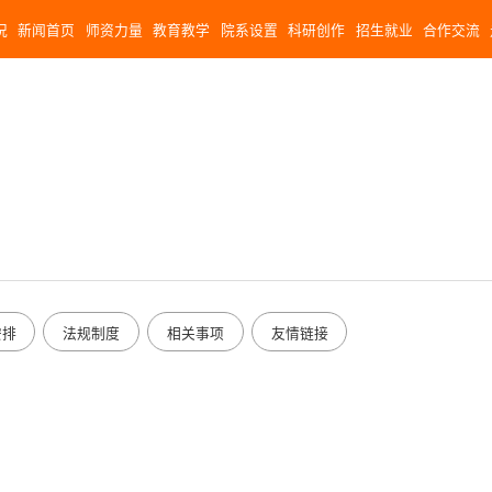
况
新闻首页
师资力量
教育教学
院系设置
科研创作
招生就业
合作交流
安排
法规制度
相关事项
友情链接