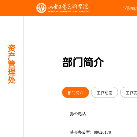
学院概
资
产
部门简介
管
理
处
部门简介
工作动态
工作
办公电话：
处长办公室：89626178