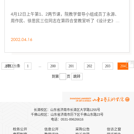
4月12日上午第1、2两节课，院教学督导小组成员丁永源、
周作民、徐思民三位同志在第四合堂教室听了《设计史》课
程。
2002.04.16
下页
...
上页
共1221条
1
200
201
202
203
204
到第
页
跳转
长清校区：山东省济南市长清区大学路1255号
千佛山校区：山东省济南市历下区千佛山东路23号
电话：0531-89626616
校务公开
信息公开
采购公告
信访之窗