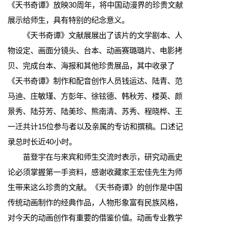
《天书奇谭》放映30周年，将中国动漫界的珍贵文献
展示给师生，具有特别的纪念意义。
《天书奇谭》文献展展出了该片的文学剧本、人
物设定、画面分镜头、台本、动画赛璐璐片、电影拷
贝、完成台本、海报和其他珍贵展品，其中收录了
《天书奇谭》制作和配音创作人员钱运达、陆青、范
马迪、庄敏瑾、方彭年、徐铉德、韩秋芳、楼英、颜
景秀、陆芬芳、陆美珍、熊南清、苏秀、程晓桦、王
一迁共计15位参与者以及亲属的专访和撰稿。口述记
录总时长近40小时。
苗登宇在与来宾和师生交流时表示，研究动画史
论必须掌握第一手资料，感谢收藏家王宏佳先生为师
生带来这么珍贵的文献。《天书奇谭》的创作是中国
传统动画制作的经典作品，人物形象富有民族风格，
对今天的动画创作有重要的借鉴价值。动画专业教学