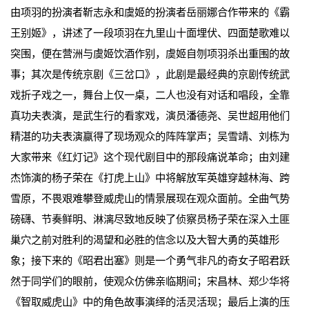
由项羽的扮演者靳志永和虞姬的扮演者岳丽娜合作带来的《霸
王别姬》，讲述了一段项羽在九里山十面埋伏、四面楚歌难以
突围，便在营洲与虞姬饮酒作别，虞姬自刎项羽杀出重围的故
事；其次是传统京剧《三岔口》，此剧是最经典的京剧传统武
戏折子戏之一，舞台上仅一桌，二人也没有对话和唱段，全靠
真功夫表演，是武生行的看家戏，演员潘德尧、吴世超用他们
精湛的功夫表演赢得了现场观众的阵阵掌声；吴雪靖、刘栋为
大家带来《红灯记》这个现代剧目中的那段痛说革命；由刘建
杰饰演的杨子荣在《打虎上山》中将解放军英雄穿越林海、跨
雪原，不畏艰难攀登威虎山的情景展现在观众面前。全曲气势
磅礴、节奏鲜明、淋漓尽致地反映了侦察员杨子荣在深入土匪
巢穴之前对胜利的渴望和必胜的信念以及大智大勇的英雄形
象；接下来的《昭君出塞》则是一个勇气非凡的奇女子昭君跃
然于同学们的眼前，使观众仿佛亲临期间；宋昌林、郑少华将
《智取威虎山》中的角色故事演绎的活灵活现；最后上演的压