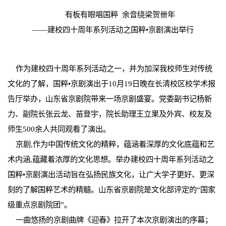
有板有眼唱国粹 余音绕梁贺卌年
——建校四十周年系列活动之国粹•京剧演出举行
作为建校四十周年系列活动之一，并为加深我校师生对传统
文化的了解，国粹•京剧演出于10月19日晚在长清校区校学术报
告厅举办，山东省京剧院带来一场京剧盛宴。党委副书记杨新
力、副院长张云龙、苗登宇，院长助理王立果及外宾、校友及
师生500余人共同观看了演出。
京剧,作为中国传统文化的精粹，蕴涵着深厚的文化底蕴和艺
术内涵,蕴藏着浓厚的文化思想。举办建校四十周年系列活动之
国粹•京剧演出活动旨在弘扬民族文化，让广大学子更好、更深
刻的了解国粹艺术的精髓。山东省京剧院是文化部评定的“国家
级重点京剧院团”。
一曲悠扬的京剧曲牌《迎春》拉开了本次京剧演出的序幕；