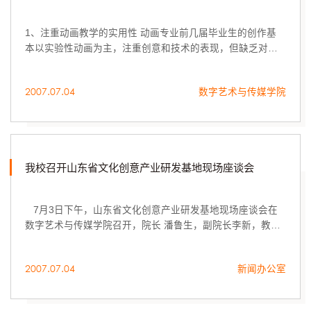
1、注重动画教学的实用性 动画专业前几届毕业生的创作基
本以实验性动画为主，注重创意和技术的表现，但缺乏对动
画片本身价值的深度开发，片子完成后只是在电视台播放或
参展获奖，缺乏后续延伸。
2007.07.04
数字艺术与传媒学院
我校召开山东省文化创意产业研发基地现场座谈会
7月3日下午，山东省文化创意产业研发基地现场座谈会在
数字艺术与传媒学院召开，院长 潘鲁生，副院长李新，教务
处处长董占军，科研处处长胡希佳，研究生处处长唐家路，
党委宣传部副部长张振羽，数字艺术与传媒学院院长王传
2007.07.04
新闻办公室
东、党总支副书记黄美玉及各教研室主任、专业教师参加座
谈会。座谈会由副院长李新主持。 自2006年9月13日山东
文化创意产业研发基地在我校挂牌以来，校领导高度重视研