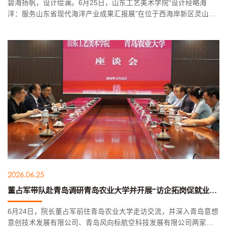
碧海扬帆，设计绘澜。6月25日，山东工艺美术学院“设计经略海
洋：服务山东省现代海洋产业成果汇报展”在位于西海岸新区灵山湾
畔的产教融合青岛基地隆重开幕。本次展览以“设计经略海洋”为主
题，紧扣海洋强国、海洋强省建设战略部署，聚焦区域海洋经济高
质...
2026.06.25
董占军带队赴青岛调研青岛农业大学并开展“访企拓岗促就业”专项行动
6月24日，院长董占军前往青岛农业大学走访交流，并深入青岛意想
意创技术发展有限公司、青岛风向标航空科技发展有限公司两家公