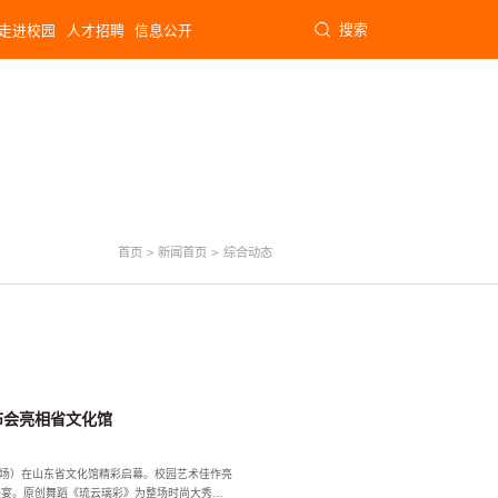
搜索
走进校园
人才招聘
信息公开
首页
>
新闻首页
>
综合动态
布会亮相省文化馆
二场）在山东省文化馆精彩启幕。校园艺术佳作亮
盛宴。原创舞蹈《琉云璃彩》为整场时尚大秀拉