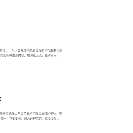
动模范、山东天岳先进科技股份有限公司董事长宗
协同创新等重点内容开展深度交流。董占军对宗
议
议签署仪式在山东工艺美术学院长清校区举行。中
王俊冰，党委委员、副总经理雷霞，党委委员、