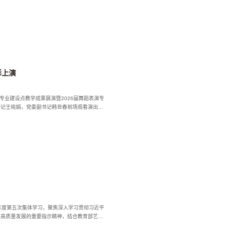
彩上演
专业建设点教学成果展演暨2026届舞蹈表演专
书记王晓娟，党委副书记韩世春到场观看演出，
6年度第五次集体学习，聚焦深入学习贯彻习近平
学高质量发展的重要指示精神，结合教育部艺术