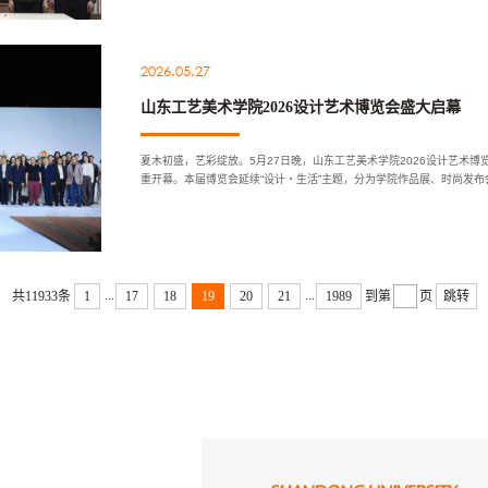
2026.05.27
山东工艺美术学院2026设计艺术博览会盛大启幕
夏木初盛，艺彩绽放。5月27日晚，山东工艺美术学院2026设计艺术
重开幕。本届博览会延续“设计・生活”主题，分为学院作品展、时尚发
计展出1802名毕业生2004件毕...
...
...
共11933条
1
17
18
19
20
21
1989
到第
页
跳转