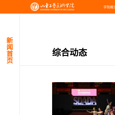
学院概
新
闻
综合动态
首
页