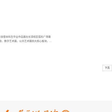
博览会暨本科生毕业作品展在长清校区弧形广场隆
布会、数字艺术展、公共艺术展四大核心板块，共
下页