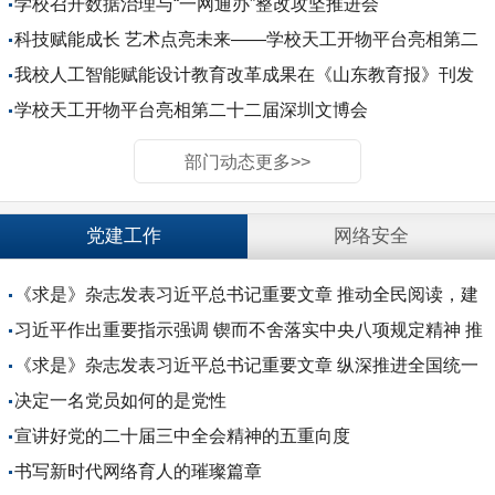
学校召开数据治理与“一网通办”整改攻坚推进会
科技赋能成长 艺术点亮未来——学校天工开物平台亮相第二
届山东省中小学科创教育大会
我校人工智能赋能设计教育改革成果在《山东教育报》刊发
学校天工开物平台亮相第二十二届深圳文博会
部门动态更多>>
党建工作
网络安全
《求是》杂志发表习近平总书记重要文章 推动全民阅读，建
设书香社会
习近平作出重要指示强调 锲而不舍落实中央八项规定精神 推
进作风建设常态化长效化
《求是》杂志发表习近平总书记重要文章 纵深推进全国统一
大市场建设
决定一名党员如何的是党性
宣讲好党的二十届三中全会精神的五重向度
书写新时代网络育人的璀璨篇章