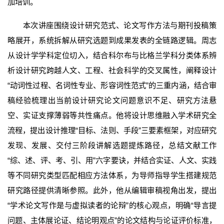
加培训。
本次讲座围绕设计研究范式、论文写作方法与期刊投稿策
略展开，系统拆解从研究选题到成果发表的全链路逻辑。周志
从设计学学科定位切入，结合科尔布与比格兰学科分类体系辨
析设计研究跨越人文、工程、社会科学的交叉属性，阐释设计
“动词性过程、名词性专业、形容词性范式”的三重内涵，结合审
稿经验梳理出当前设计研究论文问题意识不足、研究方法悬
空、实证支撑薄弱等共性痛点。他将设计思维融入学术研究全
流程，提出设计推理“目标、法则、手段”三要素框架，对应研究
发现、发展、交付三阶段讲解选题提炼路径，总结文献工作
“综、述、评、考、引、用”六字要诀，并结合实证、人文、实践
等不同研究类型匹配相应方法体系，为导师指导学生搭建规范
研究路径提供清晰参照。此外，他从编辑审稿视角出发，提出
“学术论文写作是与虚拟读者的论辩”的核心观点，明确“导言提
问题、主体展论证、结论明观点”的论文结构与论证评价标准，