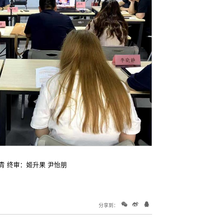
青 终审：姬升果 尹怡朋
分享到：