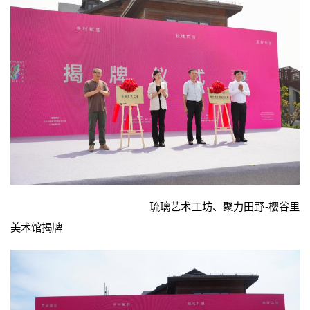
琉璃艺术工坊、聚力田野-樱谷里
美术馆揭牌