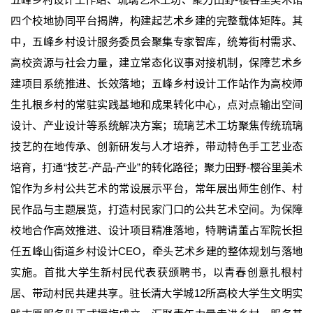
四个校地协同平台揭牌，构建起艺术乡建的完整载体矩阵。其
中，五峰乡村设计服务委员会聚集专家智库，统筹街村需求、
高校资源与社会力量，建立常态化议事对接机制，保障艺术乡
建项目系统推进、长效落地；五峰乡村设计工作站作为高校师
生扎根乡村的常驻实践基地和成果转化中心，点对点输出空间
设计、产业设计等系统解决方案；琉璃艺术工坊聚焦传统琉璃
技艺的在地传承、创新研发与人才培养，带动特色手工艺业态
培育，打通“技艺-产品-产业”的转化路径；聚力田野-樱谷里美术
馆作为乡村公共艺术的常设展示平台，常年展出师生创作、村
民作品与主题展览，打造村民家门口的公共艺术空间。为保障
校地合作高效推进、设计项目精准落地，特聘请董占军院长担
任五峰山街道乡村设计CEO，牵头艺术乡建的整体规划与落地
实施。首批大学生新村民代表获颁聘书，以青春创意扎根村
居、带动村民共建共享。驻长清大学城12所高校大学生文明实