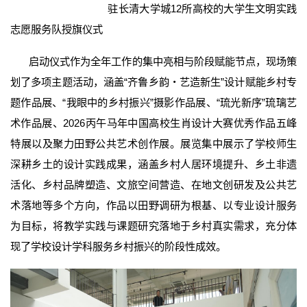
驻长清大学城12所高校的大学生文明实践
志愿服务队授旗仪式
启动仪式作为全年工作的集中亮相与阶段赋能节点，现场策
划了多项主题活动，涵盖“齐鲁乡韵・艺造新生”设计赋能乡村专
题作品展、“我眼中的乡村振兴”摄影作品展、“琉光新序”琉璃艺
术作品展、2026丙午马年中国高校生肖设计大赛优秀作品五峰
特展以及聚力田野公共艺术创作展。展览集中展示了学校师生
深耕乡土的设计实践成果，涵盖乡村人居环境提升、乡土非遗
活化、乡村品牌塑造、文旅空间营造、在地文创研发及公共艺
术落地等多个方向，作品以田野调研为根基、以专业设计服务
为目标，将教学实践与课题研究落地于乡村真实需求，充分体
现了学校设计学科服务乡村振兴的阶段性成效。