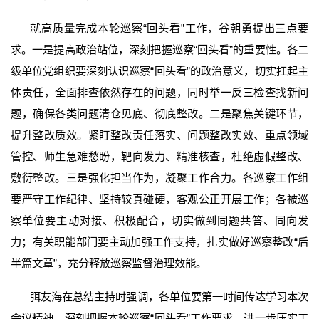
就高质量完成本轮巡察“回头看”工作，谷朝勇提出三点要
求。一是提高政治站位，深刻把握巡察“回头看”的重要性。各二
级单位党组织要深刻认识巡察“回头看”的政治意义，切实扛起主
体责任，全面排查依然存在的问题，同时举一反三检查找新问
题，确保各类问题清仓见底、彻底整改。二是聚焦关键环节，
提升整改质效。紧盯整改责任落实、问题整改实效、重点领域
管控、师生急难愁盼，靶向发力、精准核查，杜绝虚假整改、
敷衍整改。三是强化担当作为，凝聚工作合力。各巡察工作组
要严守工作纪律、坚持较真碰硬，客观公正开展工作；各被巡
察单位要主动对接、积极配合，切实做到同题共答、同向发
力；有关职能部门要主动加强工作支持，扎实做好巡察整改“后
半篇文章”，充分释放巡察监督治理效能。
弭友海在总结主持时强调，各单位要第一时间传达学习本次
会议精神，深刻把握本轮巡察“回头看”工作要求，进一步压实工