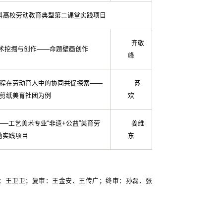
本科高校劳动教育典型第二课堂实践项目
齐敬
艺术挖掘与创作——命题壁画创作
峰
程在劳动育人中的协同共促探索——
苏
剪纸美育社团为例
欢
—工艺美术专业“非遗+公益”美育劳
姜维
动实践项目
东
：王卫卫；复审：王金安、王传广；终审：孙磊、张