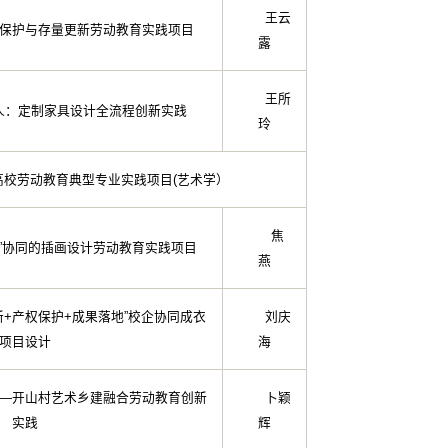
王云
保护与存量更新劳动教育实践项目
露
王所
人：定制家具设计全流程创新实践
玲
科高校劳动教育典型专业实践项目(艺术学）
焦
AI”协同的插画设计劳动教育实践项目
燕
新+产权保护+成果落地”校企协同成衣
刘庆
项目设计
海
—开山村艺术乡建融合劳动教育创新
卜颖
实践
辉