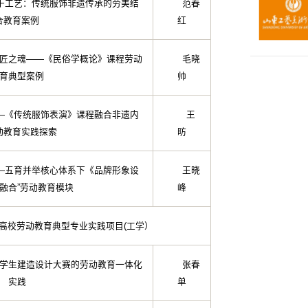
于工艺：传统服饰非遗传承的劳美结
范春
合教育案例
红
匠之魂——《民俗学概论》课程劳动
毛晓
育典型案例
帅
—《传统服饰表演》课程融合非遗内
王
动教育实践探索
昉
—五育并举核心体系下《品牌形象设
王晓
阶融合”劳动教育模块
峰
科高校劳动教育典型专业实践项目(工学）
学生建造设计大赛的劳动教育一体化
张春
实践
单