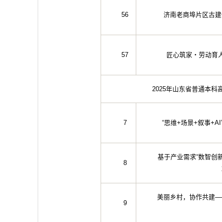
56
济南老商埠片区古建
57
匠心筑家・劳动育
2025年山东省普通本
7
“思维+场景+叙事+
基于产业需求“数智创
8
美丽乡村，协作共建—
9