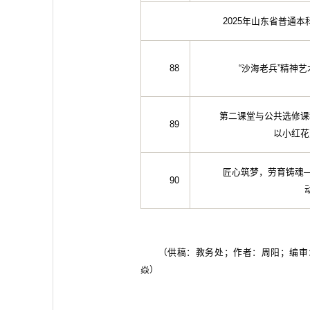
2025年山东省普通
88
“沙海老兵”精神
第二课堂与公共选修课
89
以小红花
匠心筑梦，劳育铸魂—
90
（供稿：教务处；作者：周阳；编审
焱）