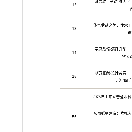
融思政于劳动·融美学
12
体悟劳动之美，传承工
13
教
学思践悟·演绎升华—
14
容劳
以劳赋能·设计美育—
15
计》“四
2025年山东省普通本
从图纸到建造：依托大
55