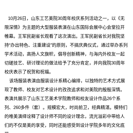
10月26日，山东工艺美院30周年校庆系列活动之一，以《无
限深情》为主题的大型服装表演在山东国际会展中心会堂拉开
帷幕。王军民副省长观看了这次演出。王军民副省长对我院坚
持“办出特色、注重建设”的原则，不搞庆典仪式，通过举办系列
学术活动，高扬人文旗帜，倡导创新精神，与海内外校友一起
切磋技艺、研讨理论的做法给予了充分肯定，并向我院30周年
校庆表示了祝贺和祝福。
该场服装表演由服装设计系精心编排，以独特的艺术方式展
现了教师、校友对艺术设计的孜孜追求和对美院的殷殷深情。
表演共展示了山东工艺美术学院教师和校友设计作品26个系
列、260多件（套）。规模宏大，时尚前卫，经典精湛。模特们
的唯美演绎诠释了设计师不同的设计理念，流光溢彩中带给人
们的不仅是美的享受，同时还能感受到设计学院多年的文化底