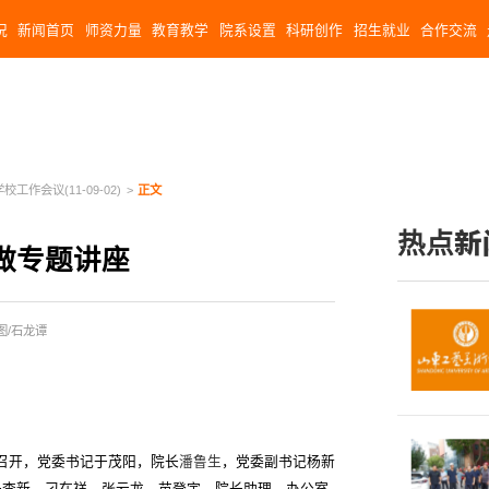
况
新闻首页
师资力量
教育教学
院系设置
科研创作
招生就业
合作交流
学校工作会议(11-09-02)
>
正文
热点新
做专题讲座
 图/石龙谭
议召开，党委书记于茂阳，院长
潘鲁生
，党委副书记杨新
长李新、刁在祥、张云龙、苗登宇，院长助理、办公室