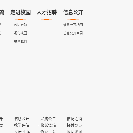
流
走进校园
人才招聘
信息公开
流
校园导航
信息公开指南
展
视觉校园
信息公开目录
联系我们
开
信息公开
采购公告
信访之窗
度
教学评估
校长信箱
接诉即办
设计·中国
语委主页
网站地图