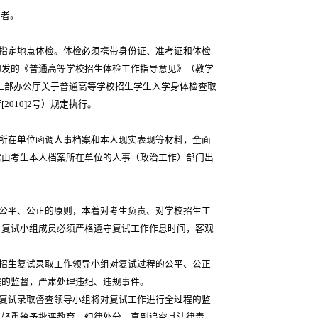
格者。
指定地点体检。体检必须携带身份证、准考证和体检
印发的《普通高等学校招生体检工作指导意见》（教学
厅卫生部办公厅关于普通高等学校招生学生入学身体检查取
010]2号）规定执行。
所在单位函调人事档案和本人现实表现等材料，全面
需由考生本人档案所在单位的人事（政治工作）部门出
、公平、公正的原则，本着对考生负责、对学校招生工
。复试小组成员必须严格遵守复试工作作息时间，客观
生招生复试录取工作领导小组对复试过程的公平、公正
程的监督，严肃处理违纪、违规事件。
生复试录取督查领导小组将对复试工作进行全过程的监
节轻重给予批评教育、纪律处分，直到追究其法律责