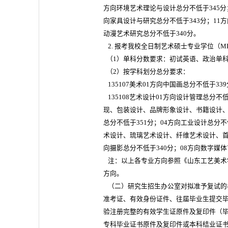
方向环境艺术理论与设计总分不低于345分
向家具设计与研究总分不低于343分；11
动漫艺术研究总分不低于340分。
2. 报考我校全日制艺术硕士专业学位（
M
（1）单科分数要求：初试英语、政治单科
（2）按学科划分总分要求：
135107美术01方向中国画总分不低于33
135108艺术设计01方向设计管理总分不
现、包装设计、品牌形象设计、书籍设计、
总分不低于351分；04方向工业设计总分
术设计、琉璃艺术设计、纤维艺术设计、首
向摄影总分不低于340分；08方向数字媒体
注：以上各专业方向参照《山东工艺美术学
方向。
（二）研究生招生办公室对拟准予复试的
准考证、有效身份证件、往届毕业生提交
验注册完整的有效学生证原件及复印件（
专科毕业证书原件及复印件或本科结业证