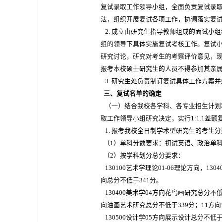
复试录取工作领导小组，全面负责复试录
法，组织开展复试各项工作，协调落实复
2. 成立由研究生指导教师组成的面试小
组的领导下具体实施复试考核工作。复试小
研究讨论，研究对考生的考察评价意见，
报考本校硕士研究生的人员不得参加其亲
3. 研究生处负责制订复试具体工作方案
三、复试名单的确定
（一）结合我校各学科、各专业招生计划
取工作领导小组研究决定，实行1:1.1差额
1. 报考我校全日制学术型研究生的考生
（1）单科分数要求：初试英语、政治单科
（2）按学科划分总分要求：
130100艺术学理论01-06理论方向，1304
向总分不低于341分。
130400美术学04方向花鸟画研究总分不低
向油画艺术研究总分不低于339分；11方
130500设计学05方向展示设计总分不低于