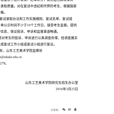
生录取质量。对在复试中违纪和作弊的考生，根据国家
资格。
、复试录取办法和工作实施细则、复试名单、复试成
单公示时间不少于10个工作日，接受考生监督。提供
等信息，保证投诉、申诉和监督渠道畅通。
校将对考生的投诉、申诉进行认真调查处理，经调查属实
责成复试工作小组或复试小组进行复议。
处，山东工艺美术学院监察处
i@sdada.edu.cn
278。
山东工艺美术学院研究生招生办公室
2016年3月25日
分享到：