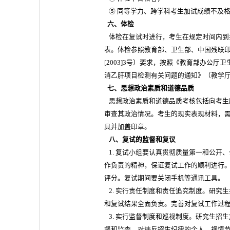
⑤ 同等学力、跨学科考生加试成绩不及
六、体检
体检在复试时进行，考生在规定时间内到
表。体检参照教育部、卫生部、中国残联
[2003]3号）要求，按照《教育部办公
消乙肝项目检测有关问题的通知》（教学厅[2
七、思想政治素质和道德品质
思想政治素质和道德品质考核包括向考生
审查其政治情况。考生的现实表现材料，
具并加盖印章。
八、复试的监督和复议
1. 复试小组要认真贯彻质量第一和公开
作负责的精神，保证复试工作的顺利进行
评分。复试期间要关闭手机等通讯工具。
2. 实行责任制度和责任追究制度。研究
和复试结果全面负责。完善对复试工作过
3. 实行监督制度和巡视制度。研究生招
督和监查。对违反招生纪律的个人，视情